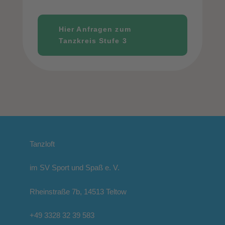
Hier Anfragen zum
Tanzkreis Stufe 3
Tanzloft
im SV Sport und Spaß e. V.
Rheinstraße 7b, 14513 Teltow
+49 3328 32 39 583