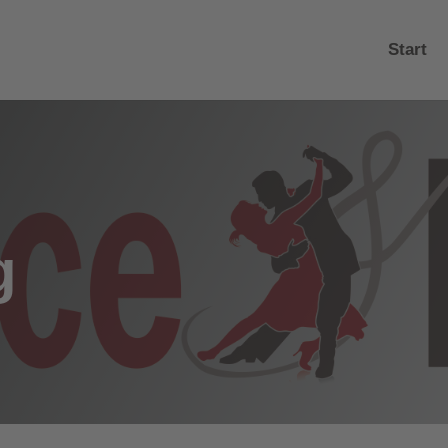
Start
g