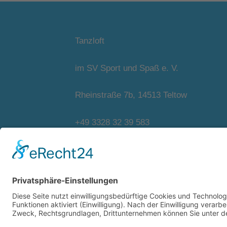
Tanzloft
im SV Sport und Spaß e. V.
Rheinstraße 7b, 14513 Teltow
+49 3328 32 39 583
info@sportundspassev.de
Cookie-Einstellungen